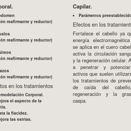
oral.
Capilar.
bdomen
Parámetros preestablecid
ón reafirmante y reductor)
Efectos en los tratamien
Fortalece el cabello ya q
uslos
energía electromagnétic
ón reafirmante y reductor)
se aplica en el cuero cabel
úteos
activa la circulación sang
ón reafirmante y reductor)
y la regeneración celular. 
a penetrar y potenciar
azos
activos que suelen utilizar
ón reafirmante y reductor)
los tratamientos de preve
tos en los tratamientos
de caída del cabello
regeneración y la gra
modelación Corporal.
caspa.
jora el aspecto de la
tis.
ata la flacidez.
jora las estrías.