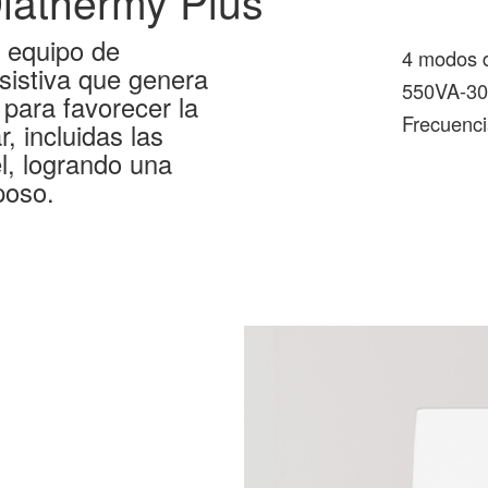
iathermy Plus
 equipo de
4 modos d
esistiva que genera
550VA-3
para favorecer la
Frecuenci
r, incluidas las
l, logrando una
poso.