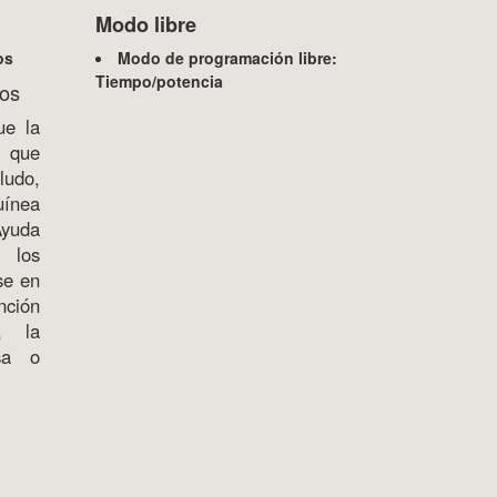
Modo libre
os
Modo de programación libre:
Tiempo/potencia
tos
ue la
a que
ludo,
uínea
Ayuda
 los
se en
nción
, la
sa o