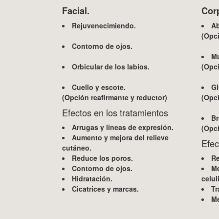
Facial.
Corp
Rejuvenecimiendo.
A
(Opci
Contorno de ojos.
M
Orbicular de los labios.
(Opci
Cuello y escote.
Gl
(Opción reafirmante y reductor)
(Opci
Efectos en los tratamientos
Br
Arrugas y líneas de expresión.
(Opci
Aumento y mejora del relieve
Efec
cutáneo.
Reduce los poros.
Re
Contorno de ojos.
Me
Hidratación.
celuli
Cicatrices y marcas.
Tr
Me